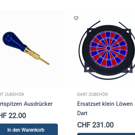
RT ZUBEHÖR
DART ZUBEHÖR
rtspitzen Ausdrücker
Ersatzset klein Löwen
Dart
HF
22.00
CHF
231.00
In den Warenkorb