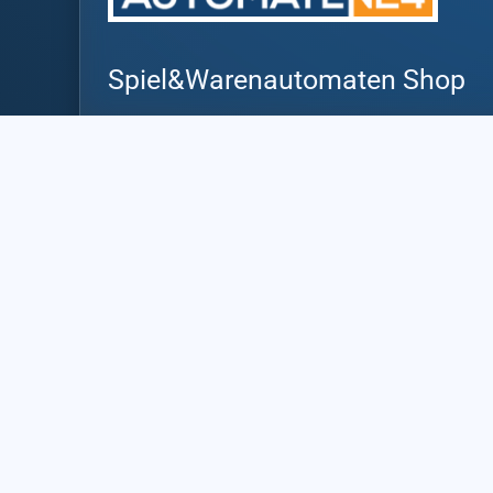
Spiel&Warenautomaten Shop
Eine Marke der PLS AG
Talstrasse 2, 6442 Gersau
Rue des sablons 12, 3960 Sierre
Von Montag bis Freitag
08:00 – 18:00
+41 (0) 27 510 27 30
info@automaten24.ch
Datenschutz
Impressum
Cookies
AGBs