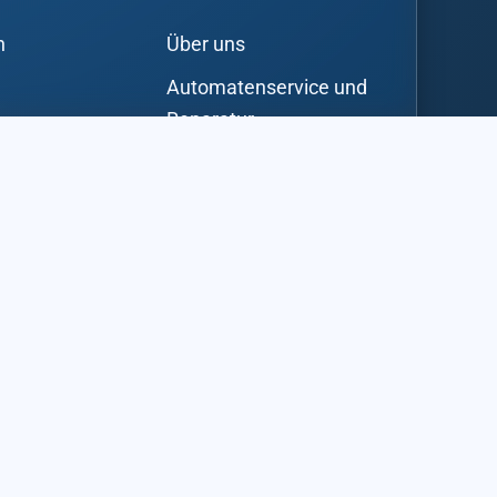
n
Über uns
Automatenservice und
Reparatur
en
Spiel- und
s
Warenautomaten
rgessen
aufstellen
Automatenvermietung