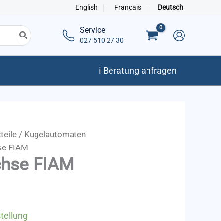
English
Français
Deutsch
Service
027 510 27 30
ℹ️ Beratung anfragen
teile
/
Kugelautomaten
se FIAM
chse FIAM
tellung