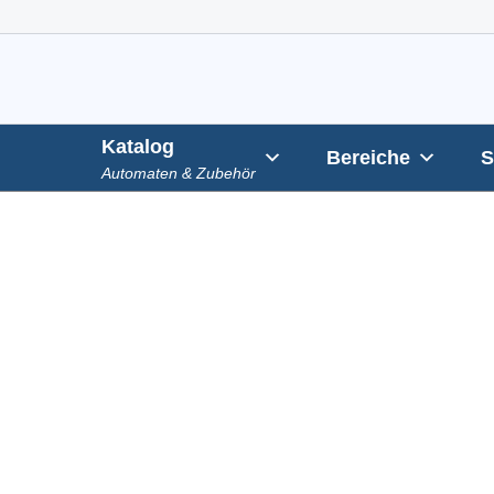
Zum
Inhalt
springen
Katalog
Bereiche
S
Automaten & Zubehör