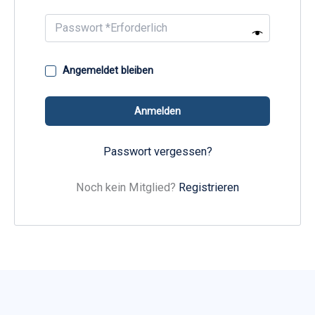
A
Angemeldet bleiben
l
t
Anmelden
e
r
Passwort vergessen?
n
a
Noch kein Mitglied?
Registrieren
t
i
v
e
: