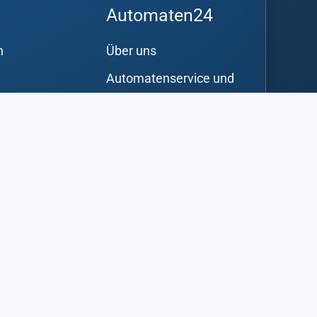
Automaten24
n
Über uns
Automatenservice und
Reparatur
en
Spiel- und
s
Warenautomaten
rgessen
aufstellen
Automatenvermietung