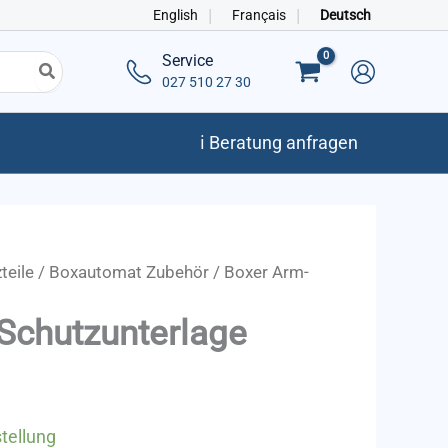
English
Français
Deutsch
Service
027 510 27 30
ℹ️ Beratung anfragen
teile
/
Boxautomat Zubehör
/ Boxer Arm-
Schutzunterlage
tellung