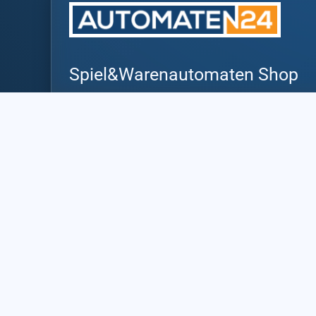
Spiel&Warenautomaten Shop
Eine Marke der PLS AG
Talstrasse 2, 6442 Gersau
Rue des sablons 12, 3960 Sierre
Von Montag bis Freitag
08:00 – 18:00
+41 (0) 27 510 27 30
info@automaten24.ch
Datenschutz
Impressum
Cookies
AGBs