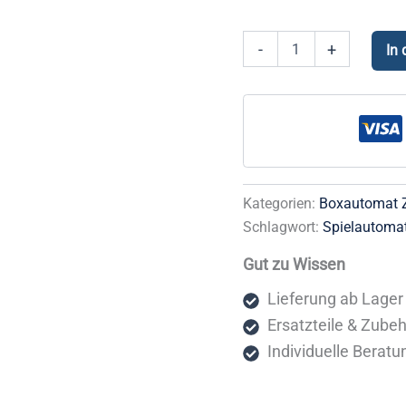
Boxer
-
+
In
Arm-
Schutzunterlage
Menge
Kategorien:
Boxautomat 
Schlagwort:
Spielautoma
Gut zu Wissen
Lieferung ab Lager 
Ersatzteile & Zube
Individuelle Beratu