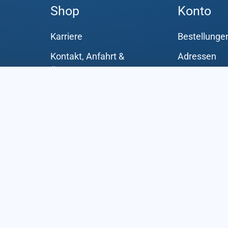
Shop
Konto
Karriere
Bestellunge
Kontakt, Anfahrt &
Adressen
Öffnungszeiten
Zahlungsart
Über uns
Kontodetail
Passwort ve