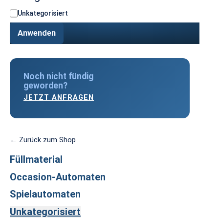
K
Unkategorisiert
a
t
Anwenden
e
g
o
r
Noch nicht fündig
i
geworden?
e
JETZT ANFRAGEN
← Zurück zum Shop
Füllmaterial
Occasion-Automaten
Spielautomaten
Unkategorisiert