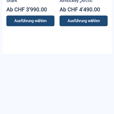
Shark
Airhockey „Arctic“
Produktseite
Ab
CHF
3'990.00
Ab
CHF
4'490.00
gewählt
werden
Ausführung wählen
Ausführung wählen
Dieses
Dieses
Produkt
Produkt
weist
weist
mehrere
mehrere
Varianten
Varianten
auf.
auf.
Die
Die
Optionen
Optionen
können
können
auf
auf
der
der
Produktseite
Produktseite
gewählt
gewählt