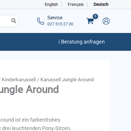
English
Français
Deutsch
Service
027 510 27 30
ℹ️ Beratung anfragen
/
Kinderkarussell
/ Karussell Jungle Around
Jungle Around
round ist ein farbenfrohes
 drei leuchtenden Pony-Sitzen,