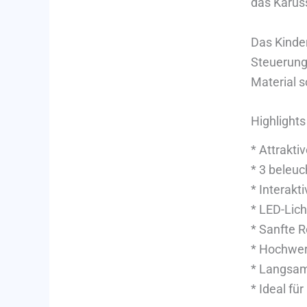
das Karuss
Das Kinder
Steuerung
Material s
Highlights
* Attrakt
* 3 beleuc
* Interakt
* LED-Lich
* Sanfte 
* Hochwer
* Langsame
* Ideal fü