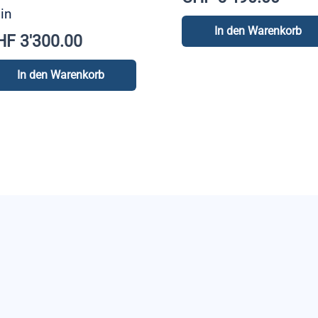
in
In den Warenkorb
HF
3'300.00
In den Warenkorb