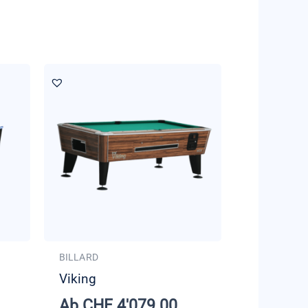
BILLARD
Viking
Ab
CHF
4'079.00