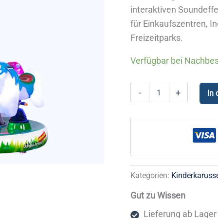
interaktiven Soundeff
für Einkaufszentren, I
Freizeitparks.
Verfügbar bei Nachbes
Karussell
-
+
In
Jungle
Around
Menge
Kategorien:
Kinderkarusse
Gut zu Wissen
Lieferung ab Lager 