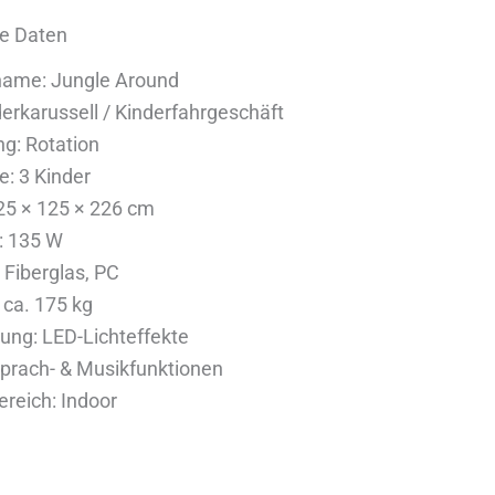
e Daten
name: Jungle Around
derkarussell / Kinderfahrgeschäft
g: Rotation
e: 3 Kinder
25 × 125 × 226 cm
: 135 W
: Fiberglas, PC
 ca. 175 kg
ung: LED-Lichteffekte
Sprach- & Musikfunktionen
ereich: Indoor