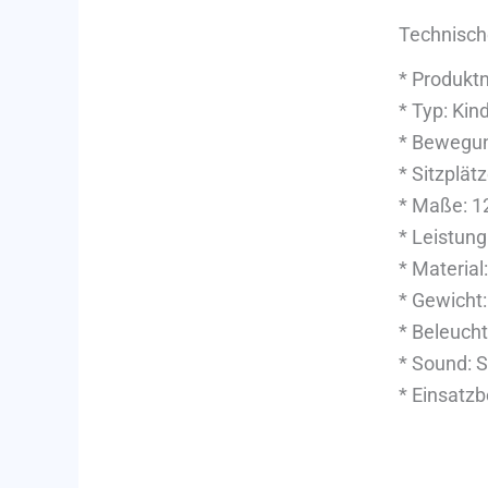
Technisch
* Produkt
* Typ: Kin
* Bewegun
* Sitzplätz
* Maße: 1
* Leistung
* Material
* Gewicht:
* Beleucht
* Sound: 
* Einsatzb