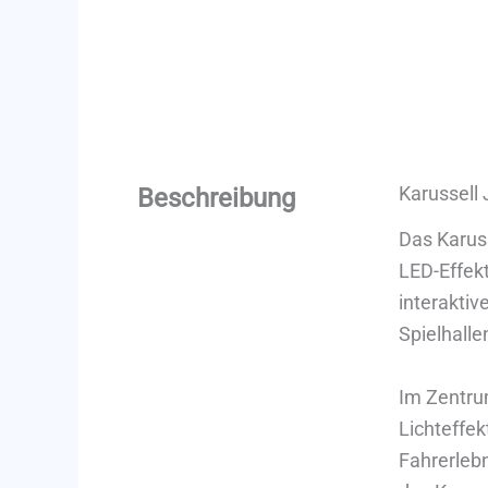
Karussell
Beschreibung
Das Karus
LED-Effek
interaktiv
Spielhalle
Im Zentru
Lichteffek
Fahrerleb