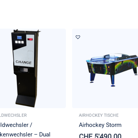
LDWECHSLER
AIRHOCKEY TISCHE
ldwechsler /
Airhockey Storm
kenwechsler – Dual
CHF
5'490.00