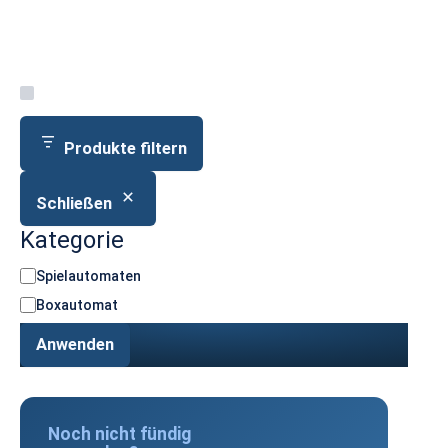
Produkte filtern
Schließen
Kategorie
K
Spielautomaten
a
Boxautomat
t
e
Anwenden
g
o
r
i
Noch nicht fündig
e