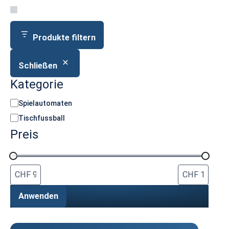
Produkte filtern
Schließen
Kategorie
K
Spielautomaten
a
Tischfussball
t
Preis
e
g
o
r
i
e
Anwenden