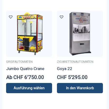
Produkt
weist
mehrere
Varianten
auf.
Die
Optionen
können
auf
GREIFAUTOMATEN
ZIGARETTENAUTOMATEN
der
Jumbo Quatro Crane
Goya 22
Produktseite
Ab
CHF
6'750.00
CHF
5'295.00
gewählt
werden
Ausführung wählen
In den Warenkorb
Dieses
Produkt