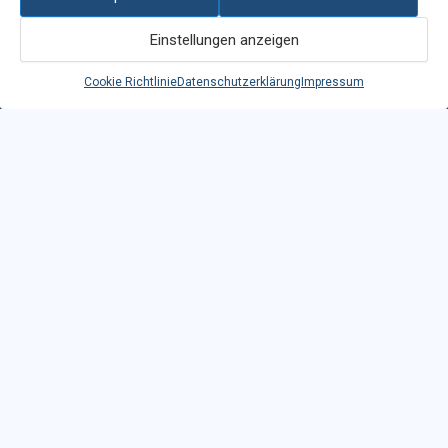
Zahlungsarten
Einstellungen anzeigen
Cookie Richtlinie
Datenschutzerklärung
Impressum
WIR-Zahlung nur nach individueller Vereinbarung
Service & Aufbau
Aufbau-Service auf Anfrage · Schweizweit