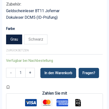
Zubehör:
Geldscheinleser BT11 Jofemar
Dokuleser DCM5 (ID-Prüfung)
Farbe
Grau
Schwarz
ZURÜCKSETZEN
Verfügbar bei Nachbestellung
Vision
-
+
In den Warenkorb
Fragen?
EasyCombo
V8
Menge
Zahlen Sie mit
Alternative: