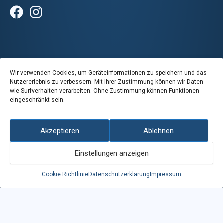
Wir verwenden Cookies, um Geräteinformationen zu speichern und das
Nutzererlebnis zu verbessern. Mit Ihrer Zustimmung können wir Daten
wie Surfverhalten verarbeiten. Ohne Zustimmung können Funktionen
eingeschränkt sein.
Spiel&Warenautomaten Shop
Akzeptieren
Ablehnen
Eine Marke der PLS AG
Einstellungen anzeigen
Talstrasse 2, 6442 Gersau
Cookie Richtlinie
Datenschutzerklärung
Impressum
Rue des sablons 12, 3960 Sierre
Von Montag bis Freitag
08:00 – 18:00