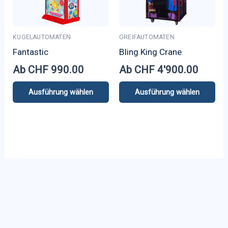
Optionen
können
auf
KUGELAUTOMATEN
GREIFAUTOMATEN
der
Fantastic
Bling King Crane
Produktseite
Ab
CHF
990.00
Ab
CHF
4'900.00
gewählt
werden
Ausführung wählen
Ausführung wählen
Dieses
Dieses
Produkt
Produkt
weist
weist
mehrere
mehrere
Varianten
Varianten
auf.
auf.
Die
Die
Optionen
Optionen
können
können