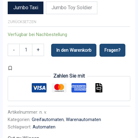
Jumbo Taxi
Jumbo Toy Soldier
ZURÜCKSETZEN
Verfügbar bei Nachbestellung
Jumbo
-
+
In den Warenkorb
Fragen?
Quatro
Crane
Menge
Zahlen Sie mit
Alternative:
Artikelnummer:
n. v.
Kategorien:
Greifautomaten
,
Warenautomaten
Schlagwort:
Automaten