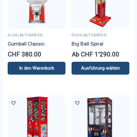
KUGELAUTOMATEN
KUGELAUTOMATEN
Gumball Classic
Big Ball Spiral
CHF
380.00
Ab
CHF
1'290.00
In den Warenkorb
Ausführung wählen
Dieses
Produkt
weist
mehrere
Varianten
auf.
Die