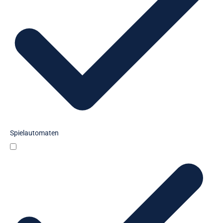
o
r
i
e
Spielautomaten