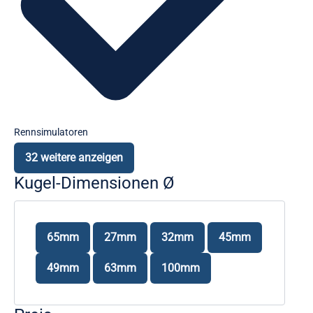
Rennsimulatoren
32 weitere anzeigen
Kugel-Dimensionen Ø
K
65mm
27mm
32mm
45mm
u
g
49mm
63mm
100mm
e
l
-
D